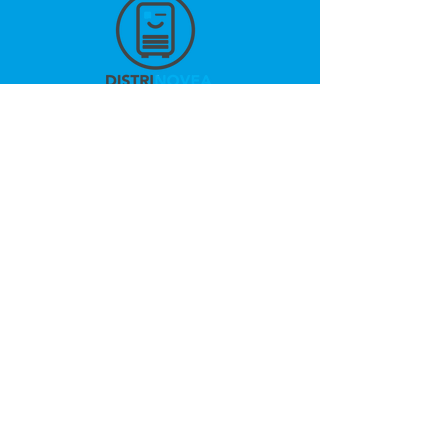
La gamme
Financement
Franchise
SAV
News
Contact​
Mentions Légales
Gestion des Cookies
Politique de Confidentialité